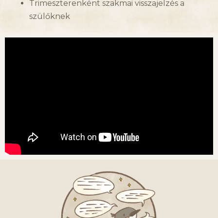
Trimeszterenként szakmai visszajelzés a
szülőknek