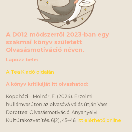
A D012 módszerről 2023-ban egy
szakmai könyv született
Olvasásmotiváció néven.
Lapozz bele:
A Tea Kiadó oldalán
A könyv kritikáját itt olvashatod:
Koppházi – Molnár, E. (2024). Érzelmi
hullámvasúton az olvasóvá válás útján Vass
Dorottea: Olvasásmotiváció. Anyanyelvi
Kultúraközvetítés. 6(2), 45–46.
Itt elérhető online