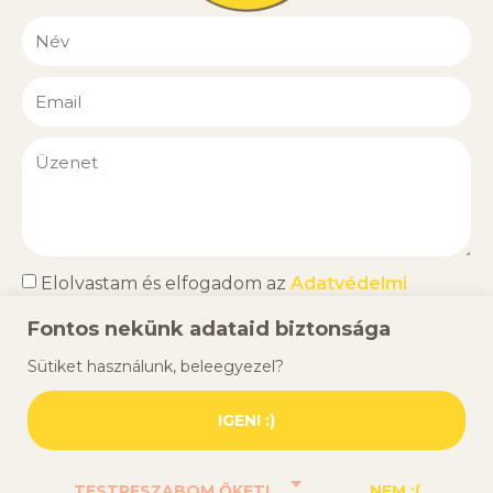
Elolvastam és elfogadom az
Adatvédelmi
nyilatkozatot
.
Fontos nekünk adataid biztonsága
KÜLDÉS
Sütiket használunk, beleegyezel?
IGEN! :)
Dr. Vass Dorottea © D012 – Minden jog fenntartva! –
TESTRESZABOM ŐKET!
NEM :(