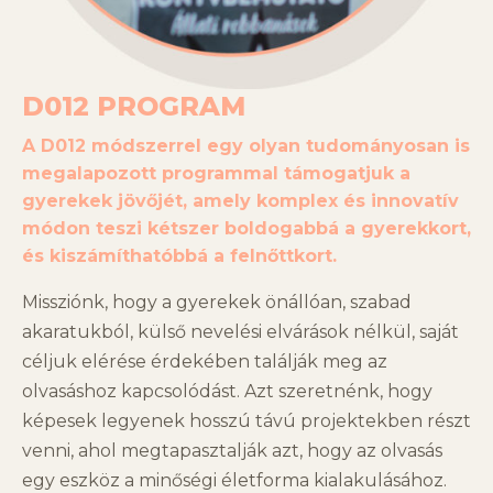
D012 PROGRAM
A D012 módszerrel egy olyan tudományosan is
megalapozott programmal támogatjuk a
gyerekek jövőjét, amely komplex és innovatív
módon teszi kétszer boldogabbá a gyerekkort,
és kiszámíthatóbbá a felnőttkort.
Missziónk, hogy a gyerekek önállóan, szabad
akaratukból, külső nevelési elvárások nélkül, saját
céljuk elérése érdekében találják meg az
olvasáshoz kapcsolódást. Azt szeretnénk, hogy
képesek legyenek hosszú távú projektekben részt
venni, ahol megtapasztalják azt, hogy az olvasás
egy eszköz a minőségi életforma kialakulásához.