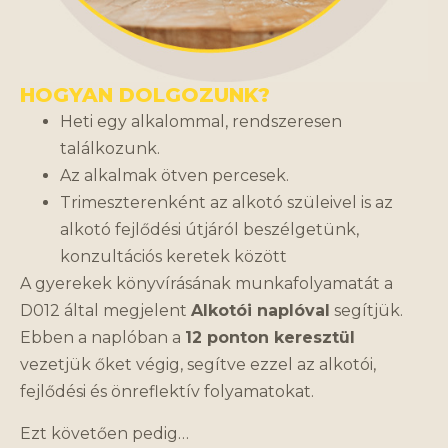
HOGYAN DOLGOZUNK?
Heti egy alkalommal, rendszeresen
találkozunk.
Az alkalmak ötven percesek.
Trimeszterenként az alkotó szüleivel is az
alkotó fejlődési útjáról beszélgetünk,
konzultációs keretek között
A gyerekek könyvírásának munkafolyamatát a
D012 által megjelent
Alkotói naplóval
segítjük.
Ebben a naplóban a
12 ponton keresztül
vezetjük őket végig, segítve ezzel az alkotói,
fejlődési és önreflektív folyamatokat.
Ezt követően pedig…