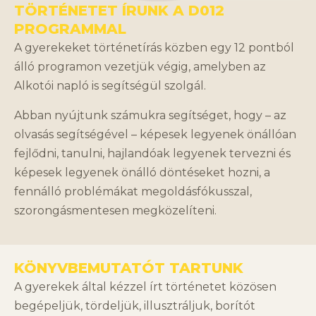
TÖRTÉNETET ÍRUNK A D012
PROGRAMMAL
A gyerekeket történetírás közben egy 12 pontból
álló programon vezetjük végig, amelyben az
Alkotói napló is segítségül szolgál.
Abban nyújtunk számukra segítséget, hogy – az
olvasás segítségével – képesek legyenek önállóan
fejlődni, tanulni, hajlandóak legyenek tervezni és
képesek legyenek önálló döntéseket hozni, a
fennálló problémákat megoldásfókusszal,
szorongásmentesen megközelíteni.
KÖNYVBEMUTATÓT TARTUNK
A gyerekek által kézzel írt történetet közösen
begépeljük, tördeljük, illusztráljuk, borítót