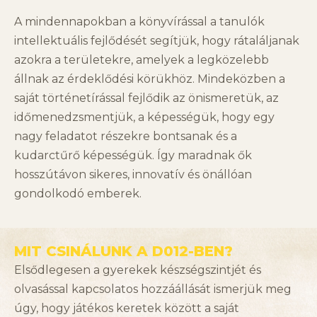
A mindennapokban a könyvírással a tanulók
intellektuális fejlődését segítjük, hogy rátaláljanak
azokra a területekre, amelyek a legközelebb
állnak az érdeklődési körükhöz. Mindeközben a
saját történetírással fejlődik az önismeretük, az
időmenedzsmentjük, a képességük, hogy egy
nagy feladatot részekre bontsanak és a
kudarctűrő képességük. Így maradnak ők
hosszútávon sikeres, innovatív és önállóan
gondolkodó emberek.
MIT CSINÁLUNK A D012-BEN?
Elsődlegesen a gyerekek készségszintjét és
olvasással kapcsolatos hozzáállását ismerjük meg
úgy, hogy játékos keretek között a saját