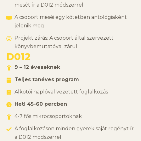
mesét ír a D012 módszerrel
A csoport meséi egy kötetben antológiaként
jelenik meg
Projekt zárás: A csoport által szervezett
könyvbemutatóval zárul
D012
9 – 12 éveseknek
Teljes tanéves program
Alkotói naplóval vezetett foglalkozás
Heti 45-60 percben
4-7 fős mikrocsoportoknak
A foglalkozáson minden gyerek saját regényt ír
a D012 módszerrel