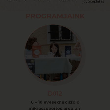
jövőképlátás
PROGRAMJAINK
D012
8 – 18 éveseknek szóló
mikrocsoportos program