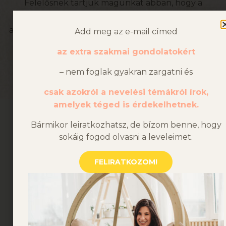
Felelősnek tartjuk magunkat abban, hogy a
neveléstudomány ütőerén tartjuk a kezünket
annak érdekében, hogy gyerekeknek és szülőknek
Add meg az e-mail címed
egyaránt lehető legjobb és személyre szabott
az extra szakmai gondolatokért
támogatást nyújtsuk.
– nem foglak gyakran zargatni és
Bővebben
csak azokról a nevelési témákról írok,
amelyek téged is érdekelhetnek.
BEFOGADÓ PARTNEREINK
Bármikor leiratkozhatsz, de bízom benne, hogy
sokáig fogod olvasni a leveleimet.
FELIRATKOZOM!