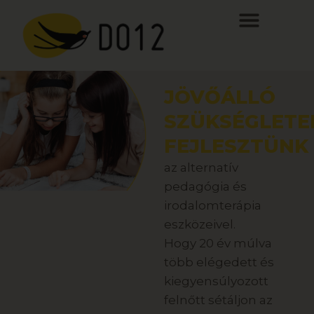
JÖVŐÁLLÓ
SZÜKSÉGLETE
FEJLESZTÜNK
az alternatív
pedagógia és
irodalomterápia
eszközeivel.
Hogy 20 év múlva
több elégedett és
kiegyensúlyozott
felnőtt sétáljon az