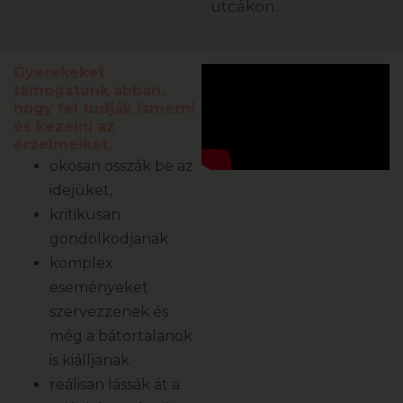
utcákon.
Gyerekeket
támogatunk abban,
hogy fel tudják ismerni
és kezelni az
érzelmeiket,
okosan osszák be az
idejüket,
kritikusan
gondolkodjanak
komplex
eseményeket
szervezzenek és
még a bátortalanok
is kiálljanak
reálisan lássák át a