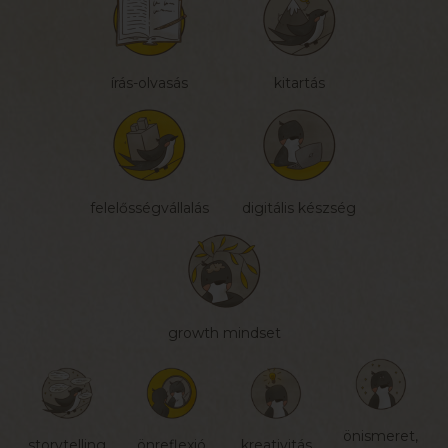
írás-olvasás
kitartás
felelősségvállalás
digitális készség
growth mindset
önismeret,
storytelling
önreflexió
kreativitás