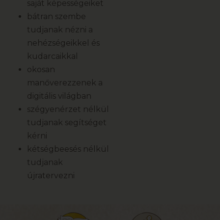
saját képességeiket
bátran szembe
tudjanak nézni a
nehézségeikkel és
kudarcaikkal
okosan
manőverezzenek a
digitális világban
szégyenérzet nélkül
tudjanak segítséget
kérni
kétségbeesés nélkül
tudjanak
újratervezni