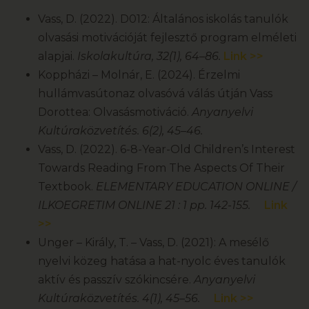
Vass, D. (2022). D012: Általános iskolás tanulók
olvasási motivációját fejlesztő program elméleti
alapjai.
Iskolakultúra, 32(1), 64–86.
Link >>
Koppházi – Molnár, E. (2024). Érzelmi
hullámvasútonaz olvasóvá válás útján Vass
Dorottea: Olvasásmotiváció.
Anyanyelvi
Kultúraközvetítés. 6(2), 45–46.
Vass, D. (2022). 6-8-Year-Old Children’s Interest
Towards Reading From The Aspects Of Their
Textbook.
ELEMENTARY EDUCATION ONLINE /
ILKOEGRETIM ONLINE 21 : 1 pp. 142-155.
Link
>>
Unger – Király, T. – Vass, D. (2021): A mesélő
nyelvi közeg hatása a hat-nyolc éves tanulók
aktív és passzív szókincsére.
Anyanyelvi
Kultúraközvetítés. 4(1), 45–56.
Link >>