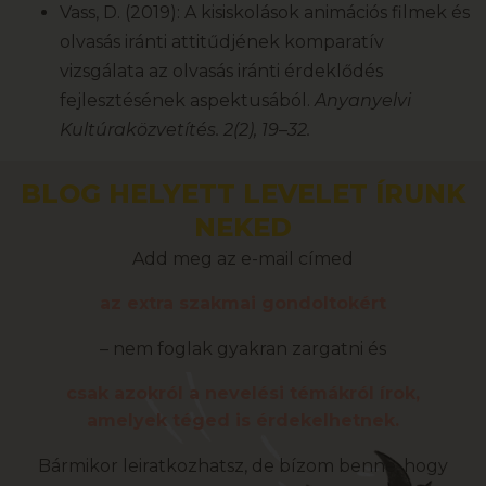
Vass, D. (2019): A kisiskolások animációs filmek és
olvasás iránti attitűdjének komparatív
vizsgálata az olvasás iránti érdeklődés
fejlesztésének aspektusából.
Anyanyelvi
Kultúraközvetítés. 2(2), 19–32.
BLOG HELYETT LEVELET ÍRUNK
NEKED
Add meg az e-mail címed
az extra szakmai gondoltokért
– nem foglak gyakran zargatni és
csak azokról a nevelési témákról írok,
amelyek téged is érdekelhetnek.
Bármikor leiratkozhatsz, de bízom benne, hogy