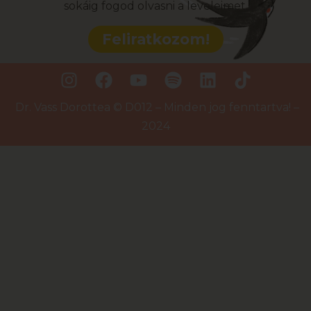
sokáig fogod olvasni a leveleimet.
Feliratkozom!
Dr. Vass Dorottea © D012 – Minden jog fenntartva! –
2024