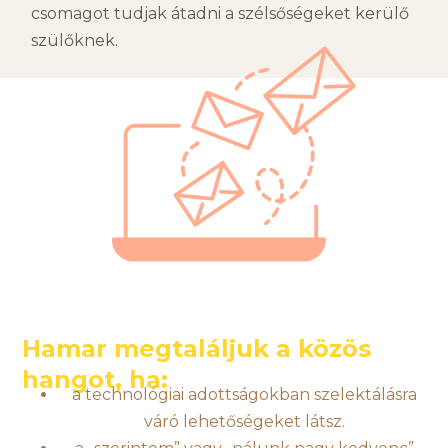
csomagot tudjak átadni a szélsőségeket kerülő
szülőknek.
Hamar megtaláljuk a közös
hangot, ha:
a technológiai adottságokban szelektálásra
váró lehetőségeket látsz.