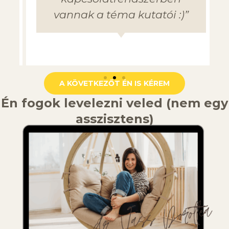
vannak a téma kutatói :)”
A KÖVETKEZŐT ÉN IS KÉREM
Én fogok levelezni veled (nem egy
asszisztens)