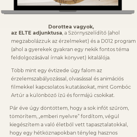
Dorottea vagyok,
az ELTE adjunktusa
, a Szörnyszelídítő (ahol
megzabolázzuk az érzelmeket) és a D012 program
(ahol a gyerekek gyakran egy nekik fontos téma
feldolgozásával írnak könyvet) kitalálója.
Több mint egy évtizede úgy falom az
érzelemszabályozással, olvasással és animációs
filmekkel kapcsolatos kutatásokat, mint Gombóc
Artúr a különböző ízű és formájú csokikat.
Pár éve úgy döntöttem, hogy a sok infót szűröm,
tömörítem, „emberi nyelvre” fordítom, végül
kiegészítem a való életből vett tapasztalatokkal,
hogy egy hétköznapokban tényleg hasznos