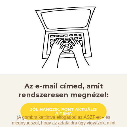
Az e-mail címed, amit
rendszeresen megnézel:
JÓL HANGZIK, PONT AKTUÁLIS
A TÉMA
(A gombra kattintva elfogadod az ÁSZF-et – és
megnyugszol, hogy az adataidra úgy vigyázok, mint