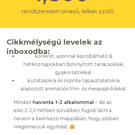
rendszeresen olvasó, lelkes szülő
Cikkmélységű levelek az
inboxodba:
konkrét, azonnal kipróbálható &
hétköznapokban bizonyított tanácsokkal,
gyakorlatokkal.
kutatásokra és őszinte tapasztalatokra
alapozott animációs film- és meseajánlókkal.
Mindez
havonta 1-2 alkalommal
– de az
első 2-2,5 hétben sűrűbben fogod látni a
nevem a beérkező mappában, hogy jobban
megismerjük egymást.