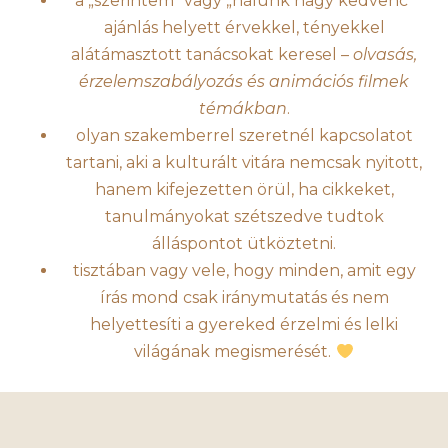
a „szerintem” vagy „nálunk nagy kedvenc”
ajánlás helyett érvekkel, tényekkel
alátámasztott tanácsokat keresel –
olvasás,
érzelemszabályozás és animációs filmek
témákban
.
olyan szakemberrel szeretnél kapcsolatot
tartani, aki a kulturált vitára nemcsak nyitott,
hanem kifejezetten örül, ha cikkeket,
tanulmányokat szétszedve tudtok
álláspontot ütköztetni.
tisztában vagy vele, hogy minden, amit egy
írás mond csak iránymutatás és nem
helyettesíti a gyereked érzelmi és lelki
világának megismerését.