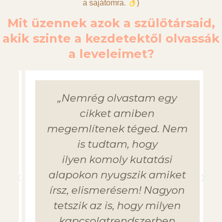
a sajátomra.
)
Mit üzennek azok a szülőtársaid,
akik szinte a kezdetektől olvassák
a leveleimet?
„Nemrég olvastam egy
cikket amiben
megemlítenek téged. Nem
is tudtam, hogy
ilyen komoly kutatási
alapokon nyugszik amiket
írsz, elismerésem! Nagyon
tetszik az is, hogy milyen
kapcsolatrendszerben