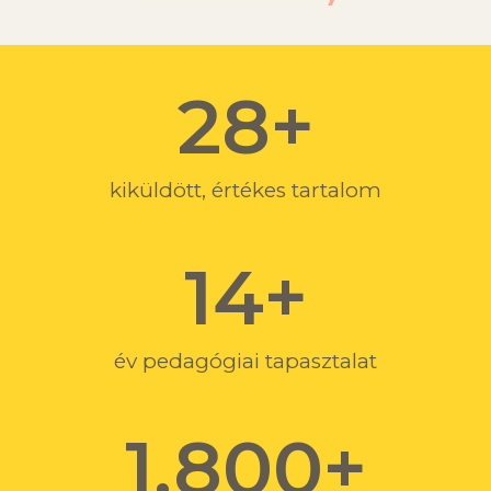
28
+
kiküldött, értékes tartalom
14
+
év pedagógiai tapasztalat
1,800
+